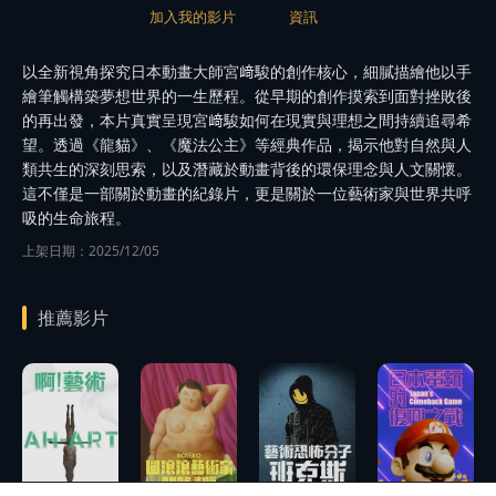
加入我的影片
資訊
以全新視角探究日本動畫大師宮﨑駿的創作核心，細膩描繪他以手
繪筆觸構築夢想世界的一生歷程。從早期的創作摸索到面對挫敗後
的再出發，本片真實呈現宮﨑駿如何在現實與理想之間持續追尋希
望。透過《龍貓》、《魔法公主》等經典作品，揭示他對自然與人
類共生的深刻思索，以及潛藏於動畫背後的環保理念與人文關懷。
這不僅是一部關於動畫的紀錄片，更是關於一位藝術家與世界共呼
吸的生命旅程。
上架日期：2025/12/05
推薦影片
播
播
播
放
放
放