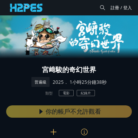
註冊 / 登入
宮﨑駿的奇幻世界
． 1小時25分鐘38秒
2025
普遍級
類型
電影
紀錄片
你的帳戶不允許觀看