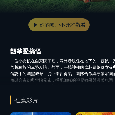
你的帳戶不允許觀看
鼴輩愛搞怪
一位小女孩在自家院子裡，意外發現住在地下的「鼴鼠一
跨越種族的真摯友誼。然而，一場神秘的森林冒險讓女孩
傳說中的幽靈威脅，從中學習勇氣、團隊合作與守護家園
角融合奇幻與冒險元素，搭配細膩的視覺效果與溫馨氛圍
也傳遞了家庭與友情的普世價值。
推薦影片