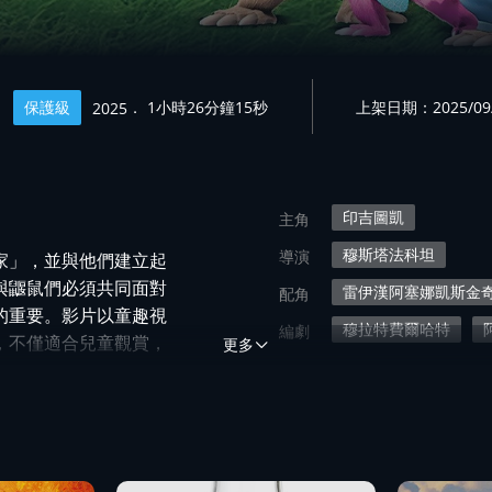
保護級
． 1小時26分鐘15秒
上架日期：2025/09
2025
印吉圖凱
主角
穆斯塔法科坦
導演
家」，並與他們建立起
與鼴鼠們必須共同面對
雷伊漢阿塞娜凱斯金
配角
的重要。影片以童趣視
穆拉特費爾哈特
編劇
，不僅適合兒童觀賞，
更多