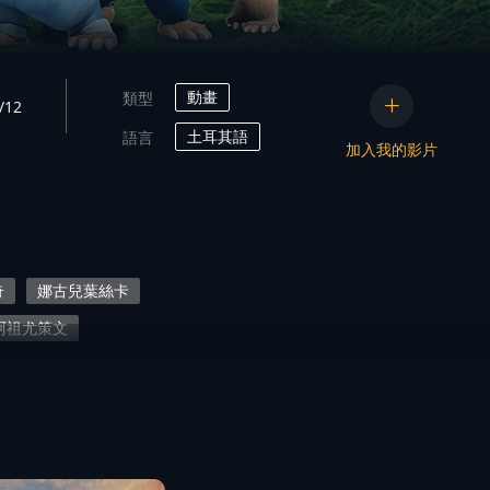
動畫
類型
/12
土耳其語
語言
加入我的影片
奇
娜古兒葉絲卡
阿祖尤策文