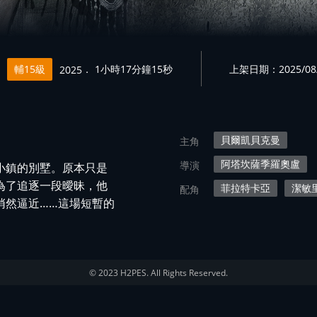
輔15級
． 1小時17分鐘15秒
上架日期：2025/08
2025
貝爾凱貝克曼
主角
阿塔坎薩季羅奧盧
導演
小鎮的別墅。原本只是
為了追逐一段曖昧，他
菲拉特卡亞
潔敏
配角
悄然逼近……這場短暫的
© 2023 H2PES. All Rights Reserved.