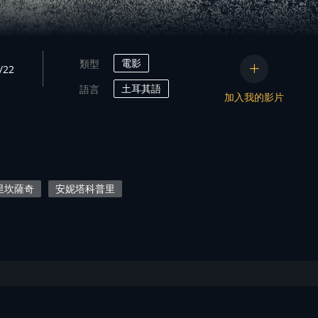
電影
類型
/22
土耳其語
語言
加入我的影片
里坎薩奇
安妮塔科普里