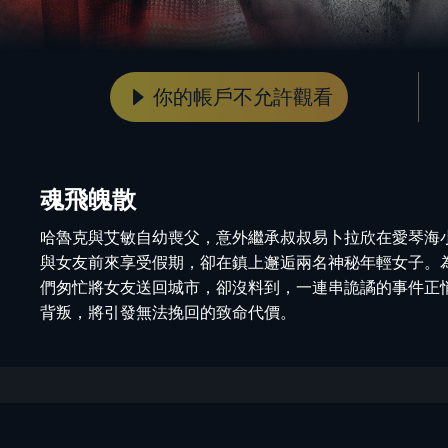
你的帳戶不允許觀看
魂飛魄散
哈魯克與艾敏自幼喪父，意外繼承叔叔易卜拉欣在愛琴海
與女友前來享受假期，卻在鎮上邂逅兩名神秘年輕女子。
們匆忙將女友送回城市，卻沒料到，一連串詭譎的事件正
背叛，將引發無法挽回的致命代價。