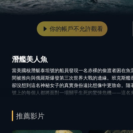
你的帳戶不允許觀看
潛艦美人魚
當美國核潛艇泰坦號的船員發現一名赤裸的偷渡者困在魚
間被推向與俄羅斯爆發第三次世界大戰的邊緣。班克斯艦
卻沒想到這名神秘女子的真實身份遠比想像中更致命。隨
號上的每個人都將面對一場關乎生死的驚悚危機——這名
是敵人，還是世界毀滅的開端？
推薦影片