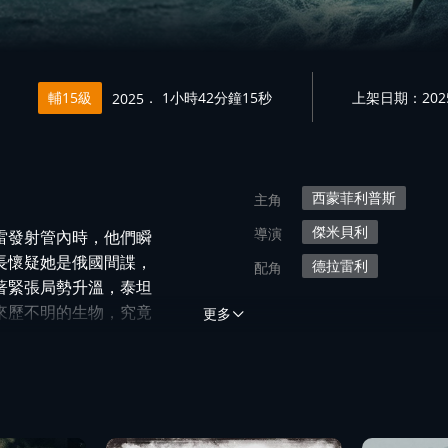
輔15級
． 1小時42分鐘15秒
上架日期：2025/
2025
西蒙菲利普斯
主角
傑米貝利
導演
雷發射管內時，他們瞬
長懷疑她是俄國間諜，
德拉雷利
配角
著緊張局勢升溫，泰坦
來歷不明的生物，究竟
更多