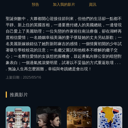
預告
加入我的影片
資訊
聖誕倒數中，大夥都開心迎接佳節到來，但他們的生活卻一點都不
平靜。新上任的英國首相，一邊要應付纏人的美國總統，一邊發現
自己愛上了美麗助理；一位失戀的作家前往南法療傷，卻在湖畔再
度相信愛情；一名婚姻幸福美滿的妻子懷疑她的丈夫另結新歡；一
名美麗新嫁娘錯估了她對新郎麻吉的感情；一個情竇初開的少年試
著吸引學校校花的注意；一名繼父嘗試和他根本不瞭解的繼子交
心；一名嚮往愛情的女孩想把握機會，鼓起勇氣向辦公室的暗戀對
象表白；一個過氣搖滾樂明星，試著以不妥協的方式重返歌壇 . . .
. 無論人生再怎麼困難，幸褔與奇蹟總是會出現！
上架日期：2025/05/16
推薦影片
播
播
放
放
播
預告
預告
放