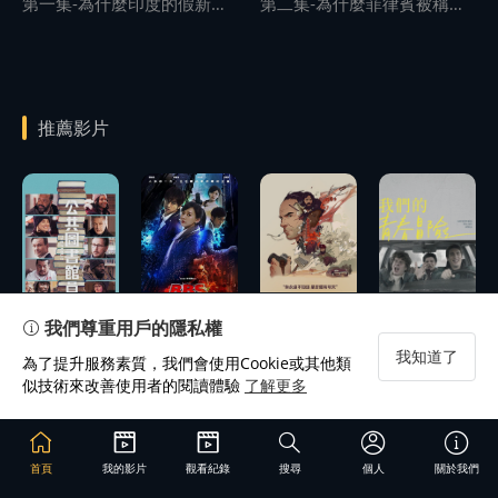
第一集-為什麼印度的假新聞成為一個產業？
第二集-為什麼菲律賓被稱為全球信息流行病的「零號病患」？
推薦影片
播
播
播
放
放
放
播
預告
預告
預告
放
我們尊重用戶的隱私權
我知道了
為了提升服務素質，我們會使用Cookie或其他類
似技術來改善使用者的閱讀體驗
了解更多
首頁
我的影片
觀看紀錄
搜尋
個人
關於我們