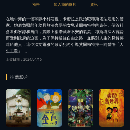
預告
加入我的影片
資訊
在地中海的一個寧靜小村莊裡，卡蜜拉是政治犯穆斯塔法雇用的管
家。她肩負照顧年幼且無法言語的女兒艾爾梅特拉的責任。儘管社
會看似寧靜和自由，實際上卻潛藏著不安的氣氛。穆斯塔法因言論
而受到政府的迫害，為了保持通往自由之路，並將對人生的見解傳
達給他人，這位溫文爾雅的政治犯將引導艾爾梅特拉一同體悟「人
生主題」…。
上架日期：2024/04/16
推薦影片
播
播
播
放
放
放
播
預告
預告
預告
放
播