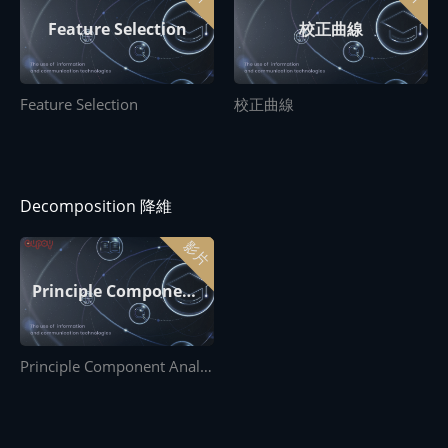
校正曲線
Feature Selection
Feature Selection
校正曲線
Decomposition 降維
影片
Principle Component Analysis (PCA)
Principle Component Analysis (PCA)