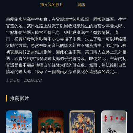
加入我的影片
資訊
熱愛跑步的高中生初實，在父親離世後和母親一同搬到郊區。生性
害羞的她，某日在路上結識了以回收廢紙維生的拾荒少年隆太郎，
年紀相仿的兩人時常互傳訊息，彼此逐漸滋生了微妙情愫。 某
日，初實和母親爭吵時不小心弄壞了手機，失去了唯一可以聯絡隆
太郎的方式。忽然被斷絕音訊的隆太郎在不知所措中，認定自己被
初實厭惡於是封鎖加刪除，因此心生不滿。某日兩人在路上意外相
遇，欣喜的初實卻發現隆太郎似乎變得冷漠。即使如此，害羞的初
實還是奮不顧身地獨自前往隆太郎的所在處。然而，無法控制自己
情感的隆太郎，卻做了一個讓兩人命運就此永遠變調的決定…。
上架日期：2023/02/21
推薦影片
播
播
放
放
播
預告
預告
放