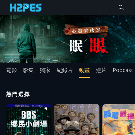
電影
影集
獨家
紀錄片
動畫
短片
Podcast
熱門選擇