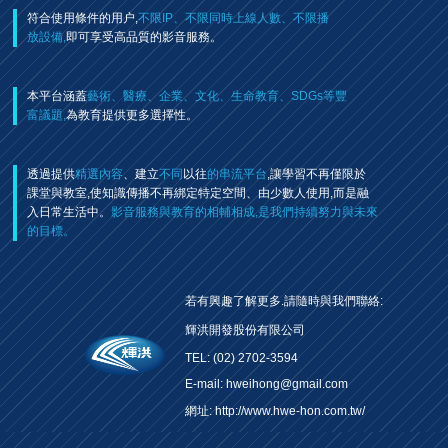
符合使用條件的用户,
不限IP、不限同時上線人數、不限播
放設備,
即可享受高品質的影音服務。
本平台涵蓋
藝術、醫療、企業、文化、生命教育、SDGs等豐
富議題,
為教育提供更多選擇性。
透過提供
精選內容
、建立
不同
以往
的串流平台
,讓學習不再僅限於
課堂與教室,使知識傳播不再綁定特定空間、由少數人使用,而是融
入日常生活中。
影音服務與教育的相輔相成,是我們持續努力與未來
的目標。
若有興趣了解更多.請隨時與我們聯絡:
輝洪開發股份有限公司
TEL: (02) 2702-3594
E-mail: hweihong@gmail.com
網址:
http://www.hwe-hon.com.tw/