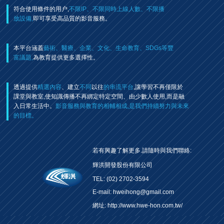
符合使用條件的用户,
不限IP、不限同時上線人數、不限播
放設備,
即可享受高品質的影音服務。
本平台涵蓋
藝術、醫療、企業、文化、生命教育、SDGs等豐
富議題,
為教育提供更多選擇性。
透過提供
精選內容
、建立
不同
以往
的串流平台
,讓學習不再僅限於
課堂與教室,使知識傳播不再綁定特定空間、由少數人使用,而是融
入日常生活中。
影音服務與教育的相輔相成,是我們持續努力與未來
的目標。
若有興趣了解更多.請隨時與我們聯絡:
輝洪開發股份有限公司
TEL: (02) 2702-3594
E-mail: hweihong@gmail.com
網址:
http://www.hwe-hon.com.tw/