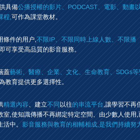
提供具備
公播授權的影片、PODCAST、電影、動畫
課程,
可作為課堂教材。
用條件的用户,
不限IP、不限同時上線人數、不限播
即可享受高品質的影音服務。
涵蓋
藝術、醫療、企業、文化、生命教育、SDGs等
為教育提供更多選擇性。
供
精選內容
、建立
不同
以往
的串流平台
,讓學習不再
教室,使知識傳播不再綁定特定空間、由少數人使用,
生活中。
影音服務與教育的相輔相成,是我們持續努
。