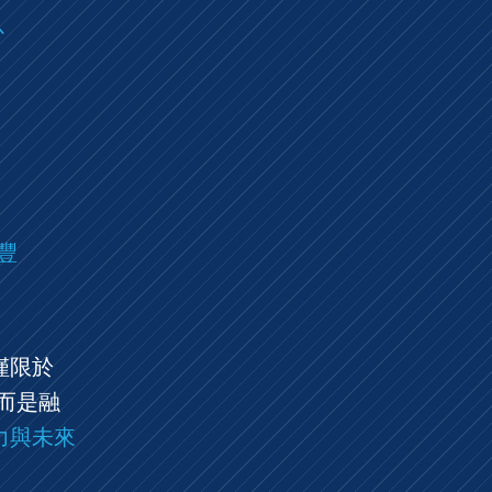
以
豐
僅限於
而是融
力與未來