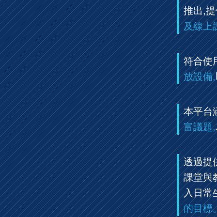
推出,
及線上
符合使
放設備,
本平台
富議題,
透過提
課堂與
入日常
的目標