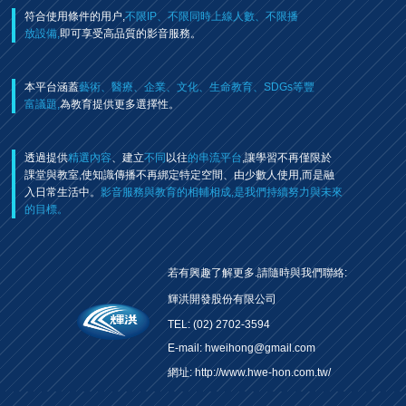
符合使用條件的用户,
不限IP、不限同時上線人數、不限播
放設備,
即可享受高品質的影音服務。
本平台涵蓋
藝術、醫療、企業、文化、生命教育、SDGs等豐
富議題,
為教育提供更多選擇性。
透過提供
精選內容
、建立
不同
以往
的串流平台
,讓學習不再僅限於
課堂與教室,使知識傳播不再綁定特定空間、由少數人使用,而是融
入日常生活中。
影音服務與教育的相輔相成,是我們持續努力與未來
的目標。
若有興趣了解更多.請隨時與我們聯絡:
輝洪開發股份有限公司
TEL: (02) 2702-3594
E-mail: hweihong@gmail.com
網址:
http://www.hwe-hon.com.tw/