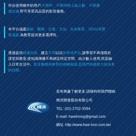
符合使用條件的用户,
不限IP、不限同時上線人數、不限播
放設備,
即可享受高品質的影音服務。
本平台涵蓋
藝術、醫療、企業、文化、生命教育、SDGs等豐
富議題,
為教育提供更多選擇性。
透過提供
精選內容
、建立
不同
以往
的串流平台
,讓學習不再僅限於
課堂與教室,使知識傳播不再綁定特定空間、由少數人使用,而是融
入日常生活中。
影音服務與教育的相輔相成,是我們持續努力與未來
的目標。
若有興趣了解更多.請隨時與我們聯絡:
輝洪開發股份有限公司
TEL: (02) 2702-3594
E-mail: hweihong@gmail.com
網址:
http://www.hwe-hon.com.tw/