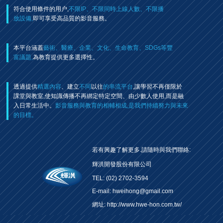
符合使用條件的用户,
不限IP、不限同時上線人數、不限播
放設備,
即可享受高品質的影音服務。
本平台涵蓋
藝術、醫療、企業、文化、生命教育、SDGs等豐
富議題,
為教育提供更多選擇性。
透過提供
精選內容
、建立
不同
以往
的串流平台
,讓學習不再僅限於
課堂與教室,使知識傳播不再綁定特定空間、由少數人使用,而是融
入日常生活中。
影音服務與教育的相輔相成,是我們持續努力與未來
的目標。
若有興趣了解更多.請隨時與我們聯絡:
輝洪開發股份有限公司
TEL: (02) 2702-3594
E-mail: hweihong@gmail.com
網址:
http://www.hwe-hon.com.tw/